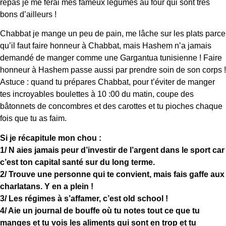
repas je me ferai mes fameux légumes au four qui sont très
bons d’ailleurs !
Chabbat je mange un peu de pain, me lâche sur les plats parce
qu’il faut faire honneur à Chabbat, mais Hashem n’a jamais
demandé de manger comme une Gargantua tunisienne ! Faire
honneur à Hashem passe aussi par prendre soin de son corps !
Astuce : quand tu prépares Chabbat, pour t’éviter de manger
tes incroyables boulettes à 10 :00 du matin, coupe des
bâtonnets de concombres et des carottes et tu pioches chaque
fois que tu as faim.
Si je récapitule mon chou :
1/ N aies jamais peur d’investir de l’argent dans le sport car
c’est ton capital santé sur du long terme.
2/ Trouve une personne qui te convient, mais fais gaffe aux
charlatans. Y en a plein !
3/ Les régimes à s’affamer, c’est old school !
4/ Aie un journal de bouffe où tu notes tout ce que tu
manges et tu vois les aliments qui sont en trop et tu