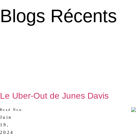
Blogs Récents
Le Uber-Out de Junes Davis
Read Now
Juin
AUCUN
19,
COMMENTAIRE
2024