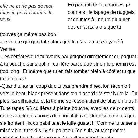
En parlant de souffrances, je
elle ne parle pas de moi,
connais : le tapage de nuggets
mais je peux t’aider si tu
veux.
et de frites à l’heure du diner
des enfants, alors que tu
trouves ça même pas bon !
-Le ventre qui gondole alors que tu n’as jamais voyagé à
Venise !
-Les céréales que tu avales par poignet directement du paquet
à ta bouche sans bol, ni cuillère parce que sinon le chemin est
trop long ! Et même que tu en fais tomber plein à côté et tu que
tu t’en fous !
-Quand tu as un coup dur, tu vas prendre direct ton réconfort
vers le beau black présent dans ton placard : Mister Nutella.
En
plus, sa silhouette et la tienne se ressemblent de plus en plus !
Tu te tapes 5/6 cuillères à pleine bouche, avec les deux dents
de devant toutes noires de chocolat avec deux sentiments qui
s’affrontent : la culpabilité et le kiffe gustatif ! Comme tu te sens
misérable, tu te dis : « Au point où j’en suis, autant profiter
jusqu’au bout ! » et hop une 7e cuillère pour la route !