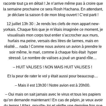
raconte tout ça en détail ! Je n’arrive même pas à croire que
la semaine prochaine ce sera Rosh Hachana. En attendant,
je déclare la saison 6 de mon blog ouvert ! C’est parti !
12 juillet 13h 30 : Je rends les clefs de mon appart new-
yorkais. Chaque fois que je m’étais imaginée ce moment, je
visualisais mon corps tout entier s’accrocher aux murs,
hurlais ma peine, versais des litres de larmes, mais en
réalité… nada ! Comme nous avions un avion à prendre le
soir même, le mari, comme à chaque fois était hyper
stressé. Le nombre de valises a joué un grand rôle…
– HUIT VALISES ! NON MAIS HUIT VALISES !
Et la peur de rater le vol y était aussi pour beaucoup…
– Mais il est 13h30 ! Notre avion est à 20h00.
– Oui mais on sait jamais avec le virus et tous les papiers
qu’on demande maintenant ! En cas de pépin, je veux avoir
du temps ! Allez, grouille- toi et vérifie une dernière fois que