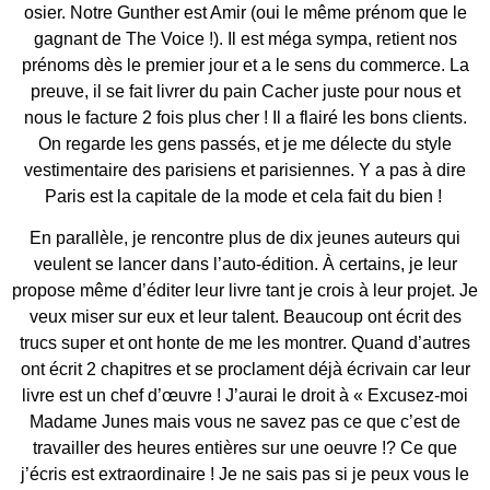
osier. Notre Gunther est Amir (oui le même prénom que le
gagnant de The Voice !). Il est méga sympa, retient nos
prénoms dès le premier jour et a le sens du commerce. La
preuve, il se fait livrer du pain Cacher juste pour nous et
nous le facture 2 fois plus cher ! Il a flairé les bons clients.
On regarde les gens passés, et je me délecte du style
vestimentaire des parisiens et parisiennes. Y a pas à dire
Paris est la capitale de la mode et cela fait du bien !
En parallèle, je rencontre plus de dix jeunes auteurs qui
veulent se lancer dans l’auto-édition. À certains, je leur
propose même d’éditer leur livre tant je crois à leur projet. Je
veux miser sur eux et leur talent. Beaucoup ont écrit des
trucs super et ont honte de me les montrer. Quand d’autres
ont écrit 2 chapitres et se proclament déjà écrivain car leur
livre est un chef d’œuvre ! J’aurai le droit à « Excusez-moi
Madame Junes mais vous ne savez pas ce que c’est de
travailler des heures entières sur une oeuvre !? Ce que
j’écris est extraordinaire ! Je ne sais pas si je peux vous le