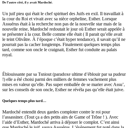
De l’autre côté, il y avait Mardoché.
Un juif pieu qui était le chef spirituel des Juifs en exil. Il travaillait à
la cour du Roi et vivait avec sa nièce orpheline, Esther. Lorsque
Assuérus était à la recherche non pas de la nouvelle star mais de la
nouvelle reine, Mardoché redoutait le jour où Esther serait appelée à
se présenter à la cour. Belle comme elle était ( Il parait qu’elle avait
le teint Olivâtre. À l’époque c’était hyper tendance), il savait qu’il ne
pourrait pas la cacher longtemps. Finalement quelques temps plus
tard, comme son oncle le craignait, Esther fut conduite au palais
royal.
Éblouissante par sa Tsniout (paradoxe ultime d’éblouir par sa pudeur
!) elle a été choisi parmi des milliers de femmes vachement plus
mises en valeur qu’elle. Pas super emballée de se marier avec Assu’,
sur les conseils de son oncle, Esther ne révéla pas qu’elle était juive.
Quelques temps plus tard…
Mardoché entendit deux gardes comploter contre le roi pour
l’assassiner. (Tout ça a des petits airs de Game of Trône ! ). Avec
l’aide d’Esther, Mardoché arriva à déjouer le complot. C’est ainsi
que Mardoché le juif, sauva Assuérus. L’évènement fut noté dans la