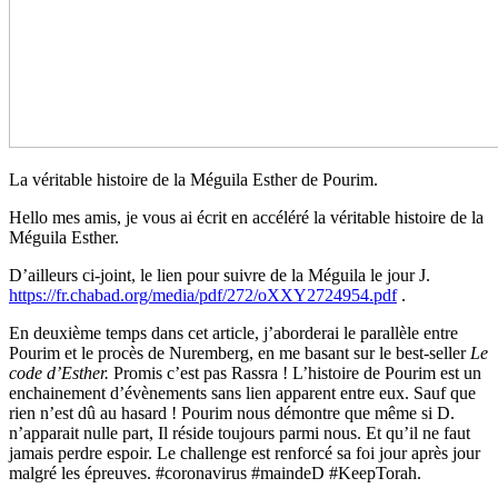
La véritable histoire de la Méguila Esther de Pourim.
Hello mes amis, je vous ai écrit en accéléré la véritable histoire de la
Méguila Esther.
D’ailleurs ci-joint, le lien pour suivre de la Méguila le jour J.
https://fr.chabad.org/media/pdf/272/oXXY2724954.pdf
.
En deuxième temps dans cet article, j’aborderai le parallèle entre
Pourim et le procès de Nuremberg, en me basant sur le best-seller
Le
code d’Esther.
Promis c’est pas Rassra ! L’histoire de Pourim est un
enchainement d’évènements sans lien apparent entre eux. Sauf que
rien n’est dû au hasard ! Pourim nous démontre que même si D.
n’apparait nulle
part, Il réside toujours parmi nous. Et qu’il ne faut
jamais perdre espoir. Le challenge est renforcé sa foi jour après jour
malgré les épreuves. #coronavirus #maindeD #KeepTorah.