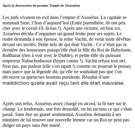
Après la destruction du premier Temple de Jérusalem.
Les juifs vivaient en exil dans l’empire d’Assuérus. La capitale se
nommait Suse, l’Iran d’aujourd’hui (Entre parenthèse, ils ont pris
cher avec le covid-19, là-bas !). Après une victoire, en bon roi,
Assuérus décida d’organiser un grand festin pour ses sujets. Le
rustre demanda à son épouse, la reine Vachti, de venir toute dévêtue
devant ses invités. Petite info de qui était Vachti : Ce n’était pas la
dernière des bouseuses puisqu’elle était la fille du Roi de Babylonie,
Balthazar (rien à voir avec le Diable), et petite-fille du puissant
empereur Nabuchodnosor (hyper connu !). Vachti refusa tout net.
Non pas, par pudeur (elle s’en tapait !) comme on pourrait le penser,
mais parce que la légende dit, qu’elle ne souhaitait pas que l’on
découvre sa queue/ses boutons purulents. Résultat d’une
malédiction qu’elle avait reçu tant elle était mauvaise.
Après son refus, Assuérus assez chargé en alcool, la fit tuer sur le
champ. Le lendemain, une fois dessoûlé, on lui raconta ce qui s’était
passé. Sans être un grand sentimental, Assuérus demanda à ses
ministres de lui trouver une nouvelle femme car un Roi ne peut pas
diriger un pays sans être marié.