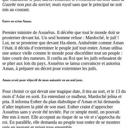
Gazette non pas du sorcier, mais royal
sans que le principal ne soit
mis au courant.
Entre en scène Aman.
Premier ministre de Assuérus. Il décrète que tout le monde doit se
prosterner devant lui. Un seul homme refuse : Mardoché, le juif !
Lui, ne se prosterne que devant Ha-shem. Antisémite comme Aman
l’était, il décida d’exterminer le peuple juif tout entier. Aman utilisa
une astuce vielle comme le monde pour discréditer tout un peuple :
faire courir des rumeurs. Il confia au Roi que les juifs refusaient de
se plier aux lois du pays. Assuérus se laissa convaincre et autorisa
Aman, à préparer un décret pour exterminer les juifs.
Aman avait pour objectif de nous anéantir en un seul jour.
Pour choisir ce qui devait une tragique date, il tira au sort, et le 13 du
mois d’Adar en sorti. En entendant ce malheur, Mardoché jeûna et
pria. Il informa Esther du plan diabolique d’Aman et lui demanda
d’aller implorer la pitié de son mari. Esther craint d’approcher
Assuérus sans y avoir été invitée. Par ce simple motif, on pouvait
être mis à mort. Elle acceptait au risque de sa vie et s’approcha du
roi. En parallèle, elle demanda au peuple tout entier de se montrer
unis en jeunant et priant tous ensemble.