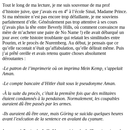
Tout le long de ma lecture, je me suis souvenue de ma prof
e
d’histoire juive, que j’avais eu en 4
à l’école Sinaï, Madame Prince.
Si ma mémoire n’est pas encore trop défaillante, je me souviens
parfaitement d’elle. Généralement pas trop attentive à ses cours
(j’avais plus la tête entre Beverly Hills, où comment convaincre ma
mère de m’acheter une paire de No Name !) elle avait débarqué un
jour avec cette histoire troublante qui relatait les similitudes entre
Pourim, et le procès de Nuremberg. Au début, je pensais que ce
qu’elle racontait n’était qu’affabulation, qu’elle délirait même. Puis
j’ai prêté oreille et avais retenu quatre choses absolument
déroutantes :
-Le patron de l’imprimerie où on imprima Mein Kemp, s’appelait
Aman.
-Le compte bancaire d’Hitler était sous le pseudonyme Aman.
-À la suite du procès, c’était la première fois que des militaires
étaient condamnés à la pendaison. Normalement, les coupables
auraient dû être passés par les armes.
-Ils auraient dû être onze, mais Göring se suicida quelques heures
avant l’exécution de la sentence en avalant du cyanure.