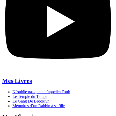
Mes Livres
N’oublie pas que tu t’appelles Ruth
Le Temple du Temps
Le Gang De Brooklyn
Mémoires d’un Rabbin à sa fille