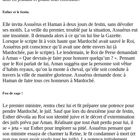
Esther et le festin.
Elle invita Assuérus et Haman à deux jours de festin, sans dévoiler
ses motifs. La veille du premier, troublé par la situation, Assuérus eut
une insomnie. Il demanda alors à ce qu’on lui lise la Gazette.
Lorsque le scripte lit à voix haute que Mardoché avait sauvé le Roi,
Assuérus prit conscience qu’il avait une dette envers lui (à
Mardochée, pas le scripte). Le lendemain, le Roi de Perse demandait
à Aman « Que devrais-je faire pour honorer quelqu’un ? ». Pensant
que le Roi parlait de lui, Aman suggéra que la personne soit vêtue
d’habits royaux, qu’on la monte à cheval, qu’elle soit conduite à
travers la ville de manière glorieuse. Assuérus demande donc à
Haman de faire tous ces honneurs à Mardoché.
Fou de rage !
Le premier ministre, rentra chez lui et fit préparer une potence pour
pendre Mardoché, le juif. Sauf que lors du deuxième jour de festin,
Esther dévoila au Roi son identité juive et le décret d’extermination
des juifs prévu par Aman. Réalisant que tout était perdu pour lui, il
se « jeta » sur Esther pour implorer sa pitié. Assuérus pensant que
son ministre essaya de charmer la Reine, le fit condamner à mort (et
non pas pour avoir voulu tuer les juifs). La potence initialement