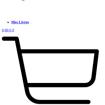
Mes Livres
0,00
€
0