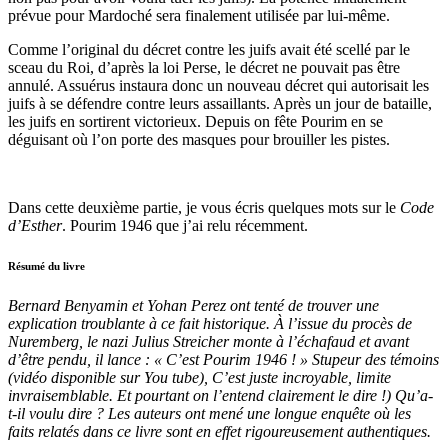
prévue pour Mardoché sera finalement utilisée par lui-même.
Comme l’original du décret contre les juifs avait été scellé par le
sceau du Roi, d’après la loi Perse, le décret ne pouvait pas être
annulé. Assuérus instaura donc un nouveau décret qui autorisait les
juifs à se défendre contre leurs assaillants. Après un jour de bataille,
les juifs en sortirent victorieux. Depuis on fête Pourim en se
déguisant où l’on porte des masques pour brouiller les pistes.
Dans cette deuxième partie, je vous écris quelques mots sur le
Code
d’Esther
. Pourim 1946 que j’ai relu récemment.
Résumé du livre
Bernard Benyamin et Yohan Perez ont tenté de trouver une
explication troublante à ce fait historique. À l’issue du procès de
Nuremberg, le nazi Julius Streicher monte à l’échafaud et avant
d’être pendu, il lance : « C’est Pourim 1946 ! » Stupeur des témoins
(vidéo disponible sur You tube), C’est juste incroyable, limite
invraisemblable. Et pourtant on l’entend clairement le dire !) Qu’a-
t-il voulu dire ? Les auteurs ont mené une longue enquête où les
faits relatés dans ce livre sont en effet rigoureusement authentiques.