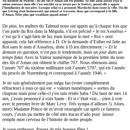
Au moment de Pourim : les dix fils d’Aman ont été pendus. Sa fille aussi aurait reçu la
même sentence mais elle s’est suicidée en se jetant par la fenêtre, quand elle a appris
l’humiliation de son père. Lorsque celui-ci a promené Mardoché dans toute la ville. On dit
que Göring était homosexuel, qui aimait se travestir, donc qui correspond à la fille
d’Aman. Effet plus que troublant quand même !
De plus, les maîtres du Talmud nous ont appris qu’à chaque fois que
l’on parle du Roi dans la Méguila, s’il est précisé « le roi Assuérus »
c’est qu’il s’agit bien de lui, mais lorsque le mot « Roi » seul
apparait, cela fait référence à D. Or la demande d’Esther est faite au
Roi sans le nom d’Assuérus, donc à D.ieu directement : «
Et le
demain en question, n’est pas le lendemain, mais un jour dans un
temps futur.
Avec la Valeur numérique de la première lettre du nom
des fils d’Aman ont obtient le chiffre 707. Nous obtenons ainsi
l’année 707 du sixième millénaire soit l’année 5707, qui est l’année
du procès de Nuremberg et correspond à l’année 1946. »
Je ne suis généralement pas méga fan (voire complètement
réfracteur) à tous ce qui est « valeurs numériques » sorties du
chapeau mais pour celle-ci j’en suis restée baba ! Du haut de mes 14
ans, j’avais prononcé à voix haute : Et si c’était vrai… (rien à voir
avec le premier livre de Marc Levy. Très sympa d’ailleurs !). Alors,
merci Madame Prince de m’avoir enseignée car après ce fameux
cours, j’avais pu mettre de côté mes tracas d’ado pour laisser
remplir mon cerveau de l’histoire de notre peuple.
Je vous embrasse. Passez de très bonnes fêtes !