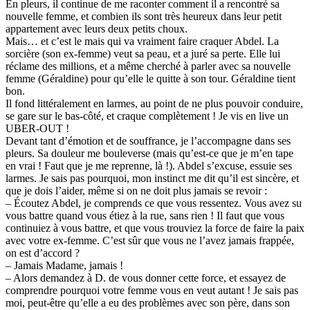
En pleurs, il continue de me raconter comment il a rencontré sa
nouvelle femme, et combien ils sont très heureux dans leur petit
appartement avec leurs deux petits choux.
Mais… et c’est le mais qui va vraiment faire craquer Abdel. La
sorcière (son ex-femme) veut sa peau, et a juré sa perte. Elle lui
réclame des millions, et a même cherché à parler avec sa nouvelle
femme (Géraldine) pour qu’elle le quitte à son tour. Géraldine tient
bon.
Il fond littéralement en larmes, au point de ne plus pouvoir conduire,
se gare sur le bas-côté, et craque complètement ! Je vis en live un
UBER-OUT !
Devant tant d’émotion et de souffrance, je l’accompagne dans ses
pleurs. Sa douleur me bouleverse (mais qu’est-ce que je m’en tape
en vrai ! Faut que je me reprenne, là !). Abdel s’excuse, essuie ses
larmes. Je sais pas pourquoi, mon instinct me dit qu’il est sincère, et
que je dois l’aider, même si on ne doit plus jamais se revoir :
– Écoutez Abdel, je comprends ce que vous ressentez. Vous avez su
vous battre quand vous étiez à la rue, sans rien ! Il faut que vous
continuiez à vous battre, et que vous trouviez la force de faire la paix
avec votre ex-femme. C’est sûr que vous ne l’avez jamais frappée,
on est d’accord ?
– Jamais Madame, jamais !
– Alors demandez à D. de vous donner cette force, et essayez de
comprendre pourquoi votre femme vous en veut autant ! Je sais pas
moi, peut-être qu’elle a eu des problèmes avec son père, dans son