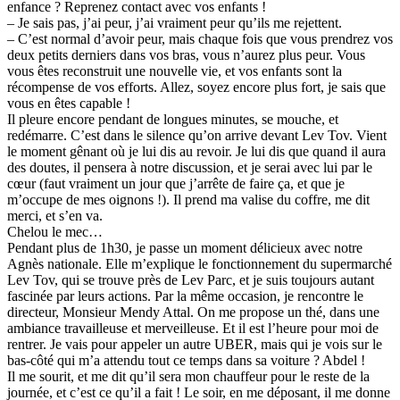
enfance ? Reprenez contact avec vos enfants !
– Je sais pas, j’ai peur, j’ai vraiment peur qu’ils me rejettent.
– C’est normal d’avoir peur, mais chaque fois que vous prendrez vos
deux petits derniers dans vos bras, vous n’aurez plus peur. Vous
vous êtes reconstruit une nouvelle vie, et vos enfants sont la
récompense de vos efforts. Allez, soyez encore plus fort, je sais que
vous en êtes capable !
Il pleure encore pendant de longues minutes, se mouche, et
redémarre. C’est dans le silence qu’on arrive devant Lev Tov. Vient
le moment gênant où je lui dis au revoir. Je lui dis que quand il aura
des doutes, il pensera à notre discussion, et je serai avec lui par le
cœur (faut vraiment un jour que j’arrête de faire ça, et que je
m’occupe de mes oignons !). Il prend ma valise du coffre, me dit
merci, et s’en va.
Chelou le mec…
Pendant plus de 1h30, je passe un moment délicieux avec notre
Agnès nationale. Elle m’explique le fonctionnement du supermarché
Lev Tov, qui se trouve près de Lev Parc, et je suis toujours autant
fascinée par leurs actions. Par la même occasion, je rencontre le
directeur, Monsieur Mendy Attal. On me propose un thé, dans une
ambiance travailleuse et merveilleuse. Et il est l’heure pour moi de
rentrer. Je vais pour appeler un autre UBER, mais qui je vois sur le
bas-côté qui m’a attendu tout ce temps dans sa voiture ? Abdel !
Il me sourit, et me dit qu’il sera mon chauffeur pour le reste de la
journée, et c’est ce qu’il a fait ! Le soir, en me déposant, il me donne