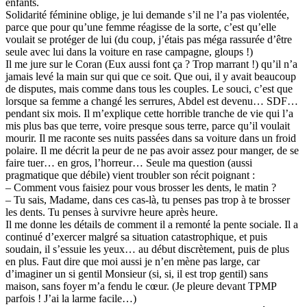
enfants.
Solidarité féminine oblige, je lui demande s’il ne l’a pas violentée,
parce que pour qu’une femme réagisse de la sorte, c’est qu’elle
voulait se protéger de lui (du coup, j’étais pas méga rassurée d’être
seule avec lui dans la voiture en rase campagne, gloups !)
Il me jure sur le Coran (Eux aussi font ça ? Trop marrant !) qu’il n’a
jamais levé la main sur qui que ce soit. Que oui, il y avait beaucoup
de disputes, mais comme dans tous les couples. Le souci, c’est que
lorsque sa femme a changé les serrures, Abdel est devenu… SDF…
pendant six mois. Il m’explique cette horrible tranche de vie qui l’a
mis plus bas que terre, voire presque sous terre, parce qu’il voulait
mourir. Il me raconte ses nuits passées dans sa voiture dans un froid
polaire. Il me décrit la peur de ne pas avoir assez pour manger, de se
faire tuer… en gros, l’horreur… Seule ma question (aussi
pragmatique que débile) vient troubler son récit poignant :
– Comment vous faisiez pour vous brosser les dents, le matin ?
– Tu sais, Madame, dans ces cas-là, tu penses pas trop à te brosser
les dents. Tu penses à survivre heure après heure.
Il me donne les détails de comment il a remonté la pente sociale. Il a
continué d’exercer malgré sa situation catastrophique, et puis
soudain, il s’essuie les yeux… au début discrètement, puis de plus
en plus. Faut dire que moi aussi je n’en mène pas large, car
d’imaginer un si gentil Monsieur (si, si, il est trop gentil) sans
maison, sans foyer m’a fendu le cœur. (Je pleure devant TPMP
parfois ! J’ai la larme facile…)