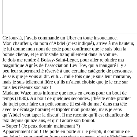
Ce jour-là, j’avais commandé un Uber en toute insouciance.
Mon chauffeur, du nom d’Abdel (c’est indiqué), arrive à ma hauteur,
je lui donne mon nom de code pour confirmer que je suis bien la
bonne cliente, et je m’installe tranquillement dans la voiture.
Je dois me rendre à Boissy-Saint-Léger, pour aller rejoindre ma
magnifique Agnès de l’association Lev Tov, qui a inauguré il y a
peu leur supermarché réservé à une certaine catégorie de personnes.
Je sais que je vous ai dit, euh… mille fois que je suis leur marraine,
mais je suis tellement fière qu’ils m’aient choisie que je le crie sur
tous les réseaux sociaux !
Madame Waze nous informe que nous en avons pour un bout de
temps (1h30). Au bout de quelques secondes, j’hésite entre profiter
du trajet pour faire un petit somme (il est 4h du mat’ dans ma tête
avec le décalage horaire) et tripoter mon portable, mais je sens
qu’Abdel veut taper la discut’. Il me raconte qu’il est chauffeur de
taxi depuis quinze ans, et qu’il adore son boulot.
– Super ! (Je peux dormir, maintenant ?)
Apparemment non ! De porte en porte sur le périph, il continue de
me faire la conversation (pour ma sieste-express, c’est officiellement