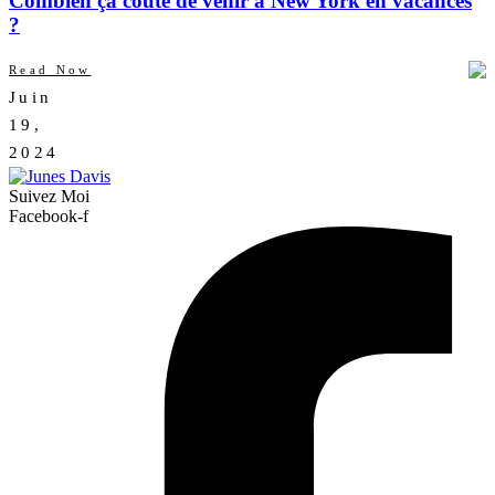
Combien ça coûte de venir à New York en vacances
?
Read Now
Juin
AUCUN
19,
COMMENTAIRE
2024
Suivez Moi
Facebook-f