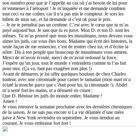
son numéro pour que je l’appelle au cas où j’ai besoin de lui pour
m’emmener à l’aéroport ! Je m’inquiète et me demande combien
tout ceci va me coûter, car il n’a pas mis le compteur. Je sors les
billets de mon sac, et lui demande si c’est ok pour le prix.
– Je ne te prendrai pas un centime. C’est avec le cœur que tu m’as
payé aujourd’hui. Je sais que tu es juive. Mon D. et ton D. sont les
mêmes. Tu m’as prouvé que nous les musulmans, nous devons vous
aimer les juifs, car vous êtes bons. Madame qui écrit des histoires, la
seule façon de me remercier, c’est de rentrer chez toi, et d’écrire la
nôtre. Dis à ton peuple que beaucoup de musulmans vous aiment.
Merci de m’avoir écouté, merci de m’avoir redonné la force.
J’espère qu’un jour, tout le monde s’entraidera comme tu l’as fait
pour moi. (Ça va, faut pas exagérer non plus !)
Avant de démarrer, je lui offre quelques boulous de chez Charles
traiteur, avec une citronnade pour casser le ramadan (mon mari m’a
éclaté la tronche parce que c’était pour lui, la citronnade !). Abdel
m’a serré fort les mains, et a démarré en criant :
Que D. Bénisse les juifs du monde entier, Madame !
Amen !
Je vous retrouve la semaine prochaine avec les dernières chroniques
de la saison. Je ne sais pas encore si La vie déjantée d’une mère
juive à New York reviendra en septembre. Je vous tiendrai au
courant. Je vous embrasse fort fort !