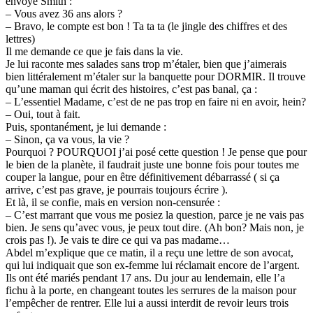
envoyé Smith :
– Vous avez 36 ans alors ?
– Bravo, le compte est bon ! Ta ta ta (le jingle des chiffres et des
lettres)
Il me demande ce que je fais dans la vie.
Je lui raconte mes salades sans trop m’étaler, bien que j’aimerais
bien littéralement m’étaler sur la banquette pour DORMIR. Il trouve
qu’une maman qui écrit des histoires, c’est pas banal, ça :
– L’essentiel Madame, c’est de ne pas trop en faire ni en avoir, hein?
– Oui, tout à fait.
Puis, spontanément, je lui demande :
– Sinon, ça va vous, la vie ?
Pourquoi ? POURQUOI j’ai posé cette question ! Je pense que pour
le bien de la planète, il faudrait juste une bonne fois pour toutes me
couper la langue, pour en être définitivement débarrassé ( si ça
arrive, c’est pas grave, je pourrais toujours écrire ).
Et là, il se confie, mais en version non-censurée :
– C’est marrant que vous me posiez la question, parce je ne vais pas
bien. Je sens qu’avec vous, je peux tout dire. (Ah bon? Mais non, je
crois pas !). Je vais te dire ce qui va pas madame…
Abdel m’explique que ce matin, il a reçu une lettre de son avocat,
qui lui indiquait que son ex-femme lui réclamait encore de l’argent.
Ils ont été mariés pendant 17 ans. Du jour au lendemain, elle l’a
fichu à la porte, en changeant toutes les serrures de la maison pour
l’empêcher de rentrer. Elle lui a aussi interdit de revoir leurs trois