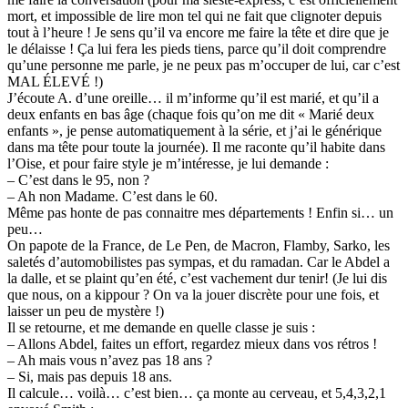
mort, et impossible de lire mon tel qui ne fait que clignoter depuis
tout à l’heure ! Je sens qu’il va encore me faire la tête et dire que je
le délaisse ! Ça lui fera les pieds tiens, parce qu’il doit comprendre
qu’une personne me parle, je ne peux pas m’occuper de lui, car c’est
MAL ÉLEVÉ !)
J’écoute A. d’une oreille… il m’informe qu’il est marié, et qu’il a
deux enfants en bas âge (chaque fois qu’on me dit « Marié deux
enfants », je pense automatiquement à la série, et j’ai le générique
dans ma tête pour toute la journée). Il me raconte qu’il habite dans
l’Oise, et pour faire style je m’intéresse, je lui demande :
– C’est dans le 95, non ?
– Ah non Madame. C’est dans le 60.
Même pas honte de pas connaitre mes départements ! Enfin si… un
peu…
On papote de la France, de Le Pen, de Macron, Flamby, Sarko, les
saletés d’automobilistes pas sympas, et du ramadan. Car le Abdel a
la dalle, et se plaint qu’en été, c’est vachement dur tenir! (Je lui dis
que nous, on a kippour ? On va la jouer discrète pour une fois, et
laisser un peu de mystère !)
Il se retourne, et me demande en quelle classe je suis :
– Allons Abdel, faites un effort, regardez mieux dans vos rétros !
– Ah mais vous n’avez pas 18 ans ?
– Si, mais pas depuis 18 ans.
Il calcule… voilà… c’est bien… ça monte au cerveau, et 5,4,3,2,1