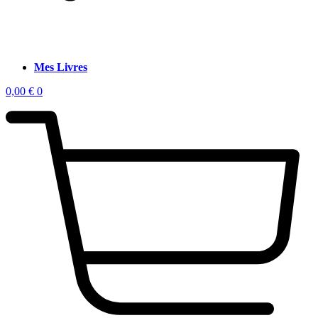
Mes Livres
0,00
€
0