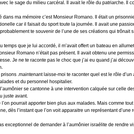
c le sage du milieu carcéral. Il avait le rôle du patriarche. Il co
dans ma mémoire c’est Monsieur Romano. Il était un prisonnier t
nelle car il faisait du sport toute la journée. Il avait une passion
 probablement te souvenir de l’une de ses créations qui trônait 
 temps que je lui accordé, il m’avait offert un bateau en allume
sieur Romano n’était pas présent. Il avait obtenu une permissio
esse. Je ne te raconte pas le choc que j’ai eu quand j’ai découv
n.
s prisons .maintenant laisse-moi te raconter quel est le rôle d’
alades et du personnel hospitalier.
l’aumônier se cantonne à une intervention calquée sur celle des 
 juste avant.
’on pourrait apporter bien plus aux malades. Mais comme tout l
nne, dès l’instant que l’on voit apparaitre un représentant d’un
as exceptionnel de demander à l’aumônier israélite de rendre vi