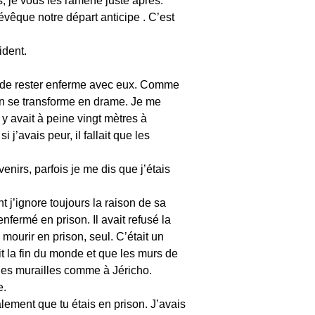
, je vous les ramène juste après.
l’évêque notre départ anticipe . C’est
ident.
 ou de rester enferme avec eux. Comme
tion se transforme en drame. Je me
 y avait à peine vingt mètres à
j’avais peur, il fallait que les
irs, parfois je me dis que j’étais
 j’ignore toujours la raison de sa
nfermé en prison. Il avait refusé la
e mourir en prison, seul. C’était un
t la fin du monde et que les murs de
it des murailles comme à Jéricho.
e.
alement que tu étais en prison. J’avais