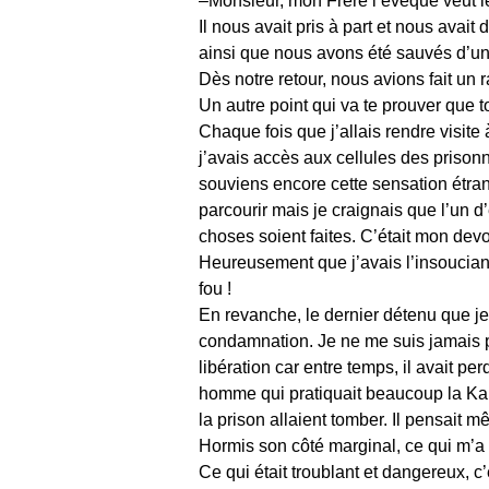
–Monsieur, mon Frère l’évêque veut le
Il nous avait pris à part et nous avait
ainsi que nous avons été sauvés d’un
Dès notre retour, nous avions fait un r
Un autre point qui va te prouver que 
Chaque fois que j’allais rendre visit
j’avais accès aux cellules des prisonn
souviens encore cette sensation étrang
parcourir mais je craignais que l’un d’
choses soient faites. C’était mon devo
Heureusement que j’avais l’insoucian
fou !
En revanche, le dernier détenu que je 
condamnation. Je ne me suis jamais per
libération car entre temps, il avait per
homme qui pratiquait beaucoup la Kabb
la prison allaient tomber. Il pensait mê
Hormis son côté marginal, ce qui m’a 
Ce qui était troublant et dangereux, c