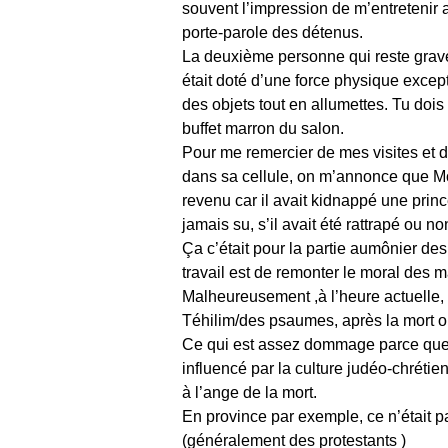
souvent l’impression de m’entretenir ave
porte-parole des détenus.
La deuxième personne qui reste gravé 
était doté d’une force physique exceptio
des objets tout en allumettes. Tu dois
buffet marron du salon.
Pour me remercier de mes visites et du
dans sa cellule, on m’annonce que Mon
revenu car il avait kidnappé une princ
jamais su, s’il avait été rattrapé ou no
Ça c’était pour la partie aumônier de
travail est de remonter le moral des m
Malheureusement ,à l’heure actuelle, 
Téhilim/des psaumes, après la mort ou
Ce qui est assez dommage parce que l
influencé par la culture judéo-chrétie
à l’ange de la mort.
En province par exemple, ce n’était p
(généralement des protestants )