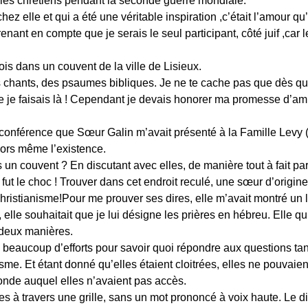
les chrétiens pendant la seconde guerre mondiale.
ez elle et qui a été une véritable inspiration ,c’était l’amour qu’
renant en compte que je serais le seul participant, côté juif ,c
ois dans un couvent de la ville de Lisieux.
es chants, des psaumes bibliques. Je ne te cache pas que dès que
je faisais là ! Cependant je devais honorer ma promesse d’amiti
conférence que Sœur Galin m’avait présenté à la Famille Levy (
lors même l’existence.
 un couvent ? En discutant avec elles, de manière tout à fait pa
 fut le choc ! Trouver dans cet endroit reculé, une sœur d’origin
christianisme!Pour me prouver ses dires, elle m’avait montré un
elle souhaitait que je lui désigne les prières en hébreu. Elle qui
s deux manières.
eaucoup d’efforts pour savoir quoi répondre aux questions tant
sme. Et étant donné qu’elles étaient cloitrées, elles ne pouvaie
onde auquel elles n’avaient pas accès.
es à travers une grille, sans un mot prononcé à voix haute. Le d