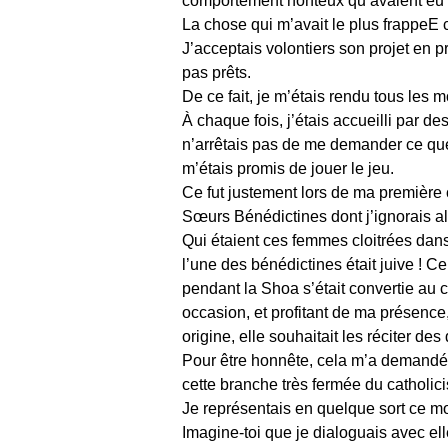
comportement honteux qu’avaient eu 
La chose qui m’avait le plus frappeE ch
J’acceptais volontiers son projet en p
pas prêts.
De ce fait, je m’étais rendu tous les m
À chaque fois, j’étais accueilli par d
n’arrêtais pas de me demander ce que 
m’étais promis de jouer le jeu.
Ce fut justement lors de ma première 
Sœurs Bénédictines dont j’ignorais a
Qui étaient ces femmes cloitrées dans
l’une des bénédictines était juive ! Ce
pendant la Shoa s’était convertie au 
occasion, et profitant de ma présence, 
origine, elle souhaitait les réciter de
Pour être honnête, cela m’a demandé b
cette branche très fermée du catholici
Je représentais en quelque sort ce m
Imagine-toi que je dialoguais avec ell