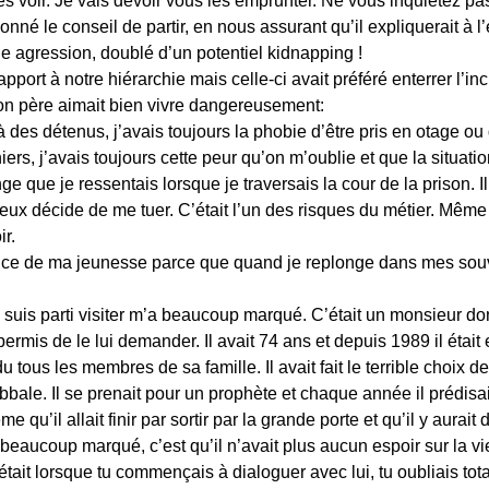
s voir. Je vais devoir vous les emprunter. Ne vous inquiétez pas
 donné le conseil de partir, en nous assurant qu’il expliquerait à 
e agression, doublé d’un potentiel kidnapping !
apport à notre hiérarchie mais celle-ci avait préféré enterrer l’inc
ton père aimait bien vivre dangereusement:
e à des détenus, j’avais toujours la phobie d’être pris en otage
iers, j’avais toujours cette peur qu’on m’oublie et que la situa
e que je ressentais lorsque je traversais la cour de la prison. Il
eux décide de me tuer. C’était l’un des risques du métier. Même si 
ir.
ce de ma jeunesse parce que quand je replonge dans mes souven
suis parti visiter m’a beaucoup marqué. C’était un monsieur dont
mis de le lui demander. Il avait 74 ans et depuis 1989 il était e
du tous les membres de sa famille. Il avait fait le terrible choix d
ale. Il se prenait pour un prophète et chaque année il prédisai
me qu’il allait finir par sortir par la grande porte et qu’il y aura
beaucoup marqué, c’est qu’il n’avait plus aucun espoir sur la vi
’était lorsque tu commençais à dialoguer avec lui, tu oubliais tot