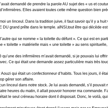
 m’avait demandé de prendre la parole AU sujet des « us et coutu
’infirmières. Elles avaient toutes cette même question bien préc
i un linceul. Dans la tradition juive, il faut savoir qu’il y a hu
E DU grand prête dans le temple. aINSI,tout être qui décède 
’autre qui se nomme « la toilette du défunt ». Ce qui est en part
 « toilette » matérielle mais « une toilette » au sens spirituelle
qu’une des infirmières m’avait demandé, si je pouvais lui offrir 
 avec. Ce qui était une demande assez particulière mais très tou
ouzi qui était un confectionneur d’habits. Tous les jours, il était s
rop gérer son affaire.
un linceul dans notre stock. Je lui avais demandé, s’il pouvait
uatre heures du matin, il allait pouvoir honorer ma commande. F
ait le seul créneau horaire dont il disposait. Donc, le voilà, qu