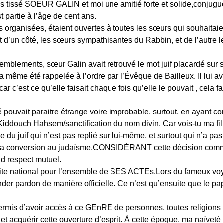
s tissé SOEUR GALIN et moi une amitié forte et solide,conjugué
t partie à l’âge de cent ans.
organisées, étaient ouvertes à toutes les sœurs qui souhaitaient
ait d’un côté, les sœurs sympathisantes du Rabbin, et de l’autre l
semblements, sœur Galin avait retrouvé le mot juif placardé sur 
e a même été rappelée à l’ordre par l’Évêque de Bailleux. Il lui 
 car c’est ce qu’elle faisait chaque fois qu’elle le pouvait , cel
tié pouvait paraitre étrange voire improbable, surtout, en ayant
t Kiddouch Hahsem/sanctification du nom divin. Car vois-tu ma fi
 du juif qui n’est pas replié sur lui-même, et surtout qui n’a pas
 la conversion au judaïsme,CONSIDÉRANT cette décision comme
d respect mutuel.
rite national pour l’ensemble de SES ACTEs.Lors du fameux voy
er pardon de manière officielle. Ce n’est qu’ensuite que le pape
is d’avoir accès à ce GEnRE de personnes, toutes religions c
et acquérir cette ouverture d’esprit. À cette époque, ma naïveté