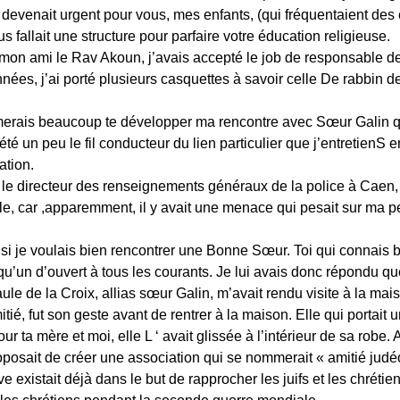
il devenait urgent pour vous, mes enfants, (qui fréquentaient de
us fallait une structure pour parfaire votre éducation religieuse.
c mon ami le Rav Akoun, j’avais accepté le job de responsable d
ées, j’ai porté plusieurs casquettes à savoir celle De rabbin 
imerais beaucoup te développer ma rencontre avec Sœur Galin qu
été un peu le fil conducteur du lien particulier que j’entretienS 
ation.
le directeur des renseignements généraux de la police à Caen, 
rôle, car ,apparemment, il y avait une menace qui pesait sur ma p
i je voulais bien rencontrer une Bonne Sœur. Toi qui connais b
lqu’un d’ouvert à tous les courants. Je lui avais donc répondu que
e de la Croix, allias sœur Galin, m’avait rendu visite à la mai
tié, fut son geste avant de rentrer à la maison. Elle qui portai
 ta mère et moi, elle L ‘ avait glissée à l’intérieur de sa robe.
proposait de créer une association qui se nommerait « amitié jud
ive existait déjà dans le but de rapprocher les juifs et les chréti