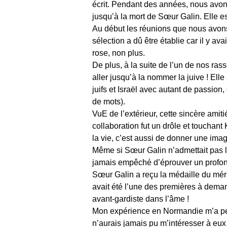
écrit. Pendant des années, nous avon
jusqu’à la mort de Sœur Galin. Elle es
Au début les réunions que nous avons 
sélection a dû être établie car il y av
rose, non plus.
De plus, à la suite de l’un de nos ras
aller jusqu’à la nommer la juive ! Ell
juifs et Israël avec autant de passion,
de mots).
VuE de l’extérieur, cette sincère ami
collaboration fut un drôle et touchan
la vie, c’est aussi de donner une image
Même si Sœur Galin n’admettait pas
jamais empêché d’éprouver un profon
Sœur Galin a reçu la médaille du mé
avait été l’une des premières à demand
avant-gardiste dans l’âme !
Mon expérience en Normandie m’a perm
n’aurais jamais pu m’intéresser à eux 