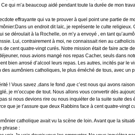
s. Ce qui m’a beaucoup aidé pendant toute la durée de mon trava
cdote effrayante qui va te prouver à quel point une partie de mo
mônier:Dans un endroit dit laïc, je représente le culte religieux. 
se déroulait à la Rochelle, on m’y a envoyé , en tant qu’aumônie
ssie. Lui, contrairement à moi, ne connaissait rien au catholici
 de cent quatre-vingt curés. Notre mission était de faire acte 
e déjeuner, nous avions mangé nos repas Cacher, seuls dans notr
ient bien arrosé d’alcool leurs repas. Les autres, incités par le v
un des aumôniers catholiques, le plus éméché de tous, avec un
érité ! Vous savez ,dans le fond ,que c’est nous qui avons raison
glé, je m’occupe de tout. Nous allons vous convertir dès aujourd
as si nous devions rire ou nous inquiéter de la suite suite des
arce que je t’assure que deux Rabbins face à cent quatre-vingt c
nier catholique avait vu la scène de loin. Avant que la situat
e phrase :