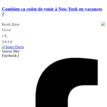
Combien ça coûte de venir à New York en vacances
?
Read Now
Juin
AUCUN
19,
COMMENTAIRE
2024
Suivez Moi
Facebook-f