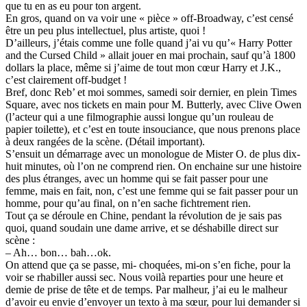
que tu en as eu pour ton argent.
En gros, quand on va voir une « pièce » off-Broadway, c’est censé
être un peu plus intellectuel, plus artiste, quoi !
D’ailleurs, j’étais comme une folle quand j’ai vu qu’« Harry Potter
and the Cursed Child » allait jouer en mai prochain, sauf qu’à 1800
dollars la place, même si j’aime de tout mon cœur Harry et J.K.,
c’est clairement off-budget !
Bref, donc Reb’ et moi sommes, samedi soir dernier, en plein Times
Square, avec nos tickets en main pour M. Butterly, avec Clive Owen
(l’acteur qui a une filmographie aussi longue qu’un rouleau de
papier toilette), et c’est en toute insouciance, que nous prenons place
à deux rangées de la scène. (Détail important).
S’ensuit un démarrage avec un monologue de Mister O. de plus dix-
huit minutes, où l’on ne comprend rien. On enchaine sur une histoire
des plus étranges, avec un homme qui se fait passer pour une
femme, mais en fait, non, c’est une femme qui se fait passer pour un
homme, pour qu’au final, on n’en sache fichtrement rien.
Tout ça se déroule en Chine, pendant la révolution de je sais pas
quoi, quand soudain une dame arrive, et se déshabille direct sur
scène :
– Ah… bon… bah…ok.
On attend que ça se passe, mi- choquées, mi-on s’en fiche, pour la
voir se rhabiller aussi sec. Nous voilà reparties pour une heure et
demie de prise de tête et de temps. Par malheur, j’ai eu le malheur
d’avoir eu envie d’envoyer un texto à ma sœur, pour lui demander si