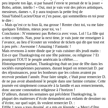
peu importe ton âge, si par hasard l’envie te prenait de te la jouer «
Bobo, artiste, intello ! « Oui, moi je vais voir des pièces artistiques,
messieurs, dames », il y aura toujours la petite feuj de
Sinaï/Yabné/Lucien/Otzar et j’en passe, qui sommeillera en toi pour
te dire :
– Mais qu’est ce tu fous là, ma grosse ! Rentre chez toi, va me faire
quelques Tehilims, mieux pour toi, va !
Conclusion : N’emmenez pas Rebecca avec vous. Lol ! La fille qui
a rien compris. Nan, pour la next time, je vais juste me renseigner à
l’avance, au lieu d’écouter un vendeur de tickets qui dit que tout est
à peu près : Awesome ! Amazing ! Fantastic !
Mais revenons à notre dinde que je vais cuisiner dès jeudi matin :
Est-ce que Thanksgiving est une fête païenne, ou religieuse ? Et
pourquoi TOUT le peuple américain la célèbre.…
Historiquement parlant, Thanksgiving était un jour de fête dans les
sociétés européennes paysannes, durant lequel on remerciait D. par
des réjouissances, pour les bonheurs que les colons avaient pu
recevoir pendant l’année. Pour faire simple, c’était pour remercier D.
de ne pas avoir abandonné le peuple dans une famine certaine. Cette
journée est simplement consacrée à la famille et aux remerciements,
donc aucune connotation religieuse à l’horizon !
D’ailleurs, durant les semaines qui précèdent Thanksgiving, la
plupart des maitresses d’école demandent aux enfants de dessiner ou
d’écrire, sur quel sujet, ils veulent remercier D. :
Fifille 1 nous a tous dessiné, et a mis en légende : « Merci d’être