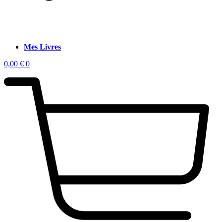
Mes Livres
0,00
€
0