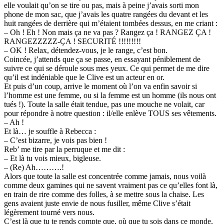
elle voulait qu’on se tire ou pas, mais à peine j’avais sorti mon
phone de mon sac, que j’avais les quatre rangées du devant et les
huit rangées de derrière qui m’étaient tombées dessus, en me criant :
– Oh ! Eh ! Non mais ça ne va pas ? Rangez ça ! RANGEZ ÇA !
RANGEZZZZZ-ÇA ! SECURITÉ !!!!!!!!!
– OK ! Relax, détendez-vous, je le range, c’est bon.
Coincée, j’attends que ça se passe, en essayant péniblement de
suivre ce qui se déroule sous mes yeux. Ce qui permet de me dire
qu’il est indéniable que le Clive est un acteur en or.
Et puis d’un coup, arrive le moment où l’on va enfin savoir si
l’homme est une femme, ou si la femme est un homme (ils nous ont
tués !). Toute la salle était tendue, pas une mouche ne volait, car
pour répondre à notre question : il/elle enlève TOUS ses vêtements.
– Ah !
Et là… je souffle à Rebecca :
– C’est bizarre, je vois pas bien !
Reb’ me tire par la perruque et me dit :
– Et là tu vois mieux, bigleuse.
– (Re) Ah……….!
Alors que toute la salle est concentrée comme jamais, nous voilà
comme deux gamines qui ne savent vraiment pas ce qu’elles font là,
en train de rire comme des folles, à se mettre sous la chaise. Les
gens avaient juste envie de nous fusiller, même Clive s’était
légèrement tourné vers nous.
C’est là que tu te rends compte que, où que tu sois dans ce monde,