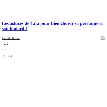
Les astuces de Tata pour bien choisir sa perruque et
son foulard !
Read Now
Juin
AUCUN
19,
COMMENTAIRE
2024