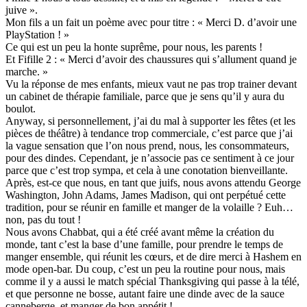
juive ».
Mon fils a un fait un poème avec pour titre : « Merci D. d’avoir une
PlayStation ! »
Ce qui est un peu la honte suprême, pour nous, les parents !
Et Fifille 2 : « Merci d’avoir des chaussures qui s’allument quand je
marche. »
Vu la réponse de mes enfants, mieux vaut ne pas trop trainer devant
un cabinet de thérapie familiale, parce que je sens qu’il y aura du
boulot.
Anyway, si personnellement, j’ai du mal à supporter les fêtes (et les
pièces de théâtre) à tendance trop commerciale, c’est parce que j’ai
la vague sensation que l’on nous prend, nous, les consommateurs,
pour des dindes. Cependant, je n’associe pas ce sentiment à ce jour
parce que c’est trop sympa, et cela à une conotation bienveillante.
Après, est-ce que nous, en tant que juifs, nous avons attendu George
Washington, John Adams, James Madison, qui ont perpétué cette
tradition, pour se réunir en famille et manger de la volaille ? Euh…
non, pas du tout !
Nous avons Chabbat, qui a été créé avant même la création du
monde, tant c’est la base d’une famille, pour prendre le temps de
manger ensemble, qui réunit les cœurs, et de dire merci à Hashem en
mode open-bar. Du coup, c’est un peu la routine pour nous, mais
comme il y a aussi le match spécial Thanksgiving qui passe à la télé,
et que personne ne bosse, autant faire une dinde avec de la sauce
canneberge, et manger de bon appétit !