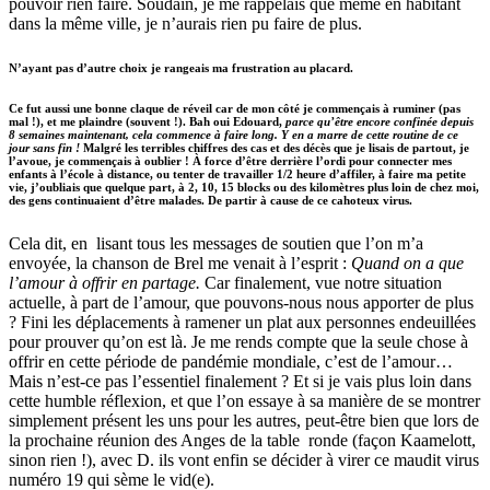
pouvoir rien faire. Soudain, je me rappelais que même en habitant
dans la même ville, je n’aurais rien pu faire de plus.
N’ayant pas d’autre choix je rangeais ma frustration au placard.
Ce fut aussi une bonne claque de réveil car de mon côté je commençais à ruminer (pas
mal !), et me plaindre (souvent !). Bah oui Edouard,
parce qu’être encore confinée depuis
8 semaines maintenant, cela commence à faire long. Y en a marre de cette routine de ce
jour sans fin !
Malgré les terribles chiffres des cas et des décès que je lisais de partout, je
l’avoue, je commençais à oublier ! À force d’être derrière l’ordi pour connecter mes
enfants à l’école à distance, ou tenter de travailler 1/2 heure d’affiler, à faire ma petite
vie, j’oubliais que quelque part, à 2, 10, 15 blocks ou des kilomètres plus loin de chez moi,
des gens continuaient d’être malades. De partir à cause de ce cahoteux virus.
Cela dit, en lisant tous les messages de soutien que l’on m’a
envoyée, la chanson de Brel me venait à l’esprit :
Quand on a que
l’amour à offrir en partage.
Car finalement, vue notre situation
actuelle, à part de l’amour, que pouvons-nous nous apporter de plus
? Fini les déplacements à ramener un plat aux personnes endeuillées
pour prouver qu’on est là. Je me rends compte que la seule chose à
offrir en cette période de pandémie mondiale, c’est de l’amour…
Mais n’est-ce pas l’essentiel finalement ? Et si je vais plus loin dans
cette humble réflexion, et que l’on essaye à sa manière de se montrer
simplement présent les uns pour les autres, peut-être bien que lors de
la prochaine réunion des Anges de la table ronde (façon Kaamelott,
sinon rien !), avec D. ils vont enfin se décider à virer ce maudit virus
numéro 19 qui sème le vid(e).