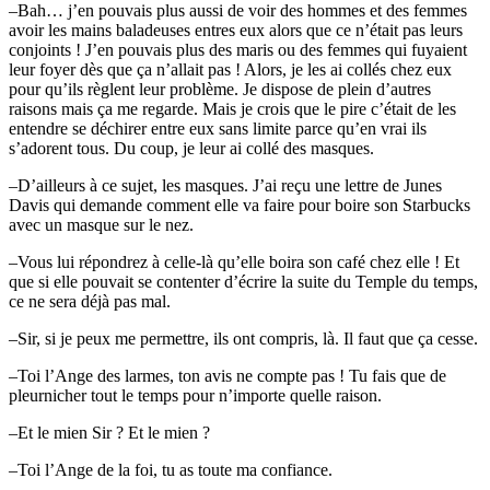
–Bah… j’en pouvais plus aussi de voir des hommes et des femmes
avoir les mains baladeuses entres eux alors que ce n’était pas leurs
conjoints ! J’en pouvais plus des maris ou des femmes qui fuyaient
leur foyer dès que ça n’allait pas ! Alors, je les ai collés chez eux
pour qu’ils règlent leur problème. Je dispose de plein d’autres
raisons mais ça me regarde. Mais je crois que le pire c’était de les
entendre se déchirer entre eux sans limite parce qu’en vrai ils
s’adorent tous. Du coup, je leur ai collé des masques.
–D’ailleurs à ce sujet, les masques. J’ai reçu une lettre de Junes
Davis qui demande comment elle va faire pour boire son Starbucks
avec un masque sur le nez.
–Vous lui répondrez à celle-là qu’elle boira son café chez elle ! Et
que si elle pouvait se contenter d’écrire la suite du Temple du temps,
ce ne sera déjà pas mal.
–Sir, si je peux me permettre, ils ont compris, là. Il faut que ça cesse.
–Toi l’Ange des larmes, ton avis ne compte pas ! Tu fais que de
pleurnicher tout le temps pour n’importe quelle raison.
–Et le mien Sir ? Et le mien ?
–Toi l’Ange de la foi, tu as toute ma confiance.