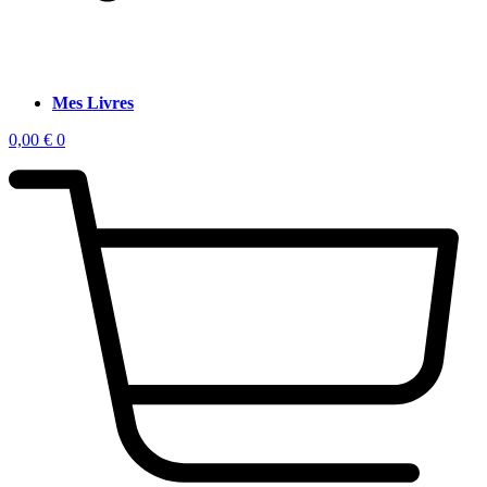
Mes Livres
0,00
€
0