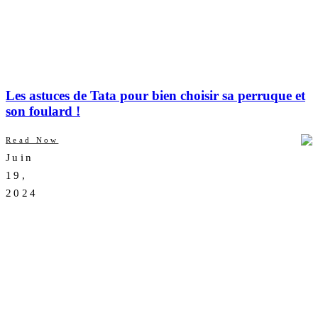
Les astuces de Tata pour bien choisir sa perruque et
son foulard !
Read Now
Juin
AUCUN
19,
COMMENTAIRE
2024