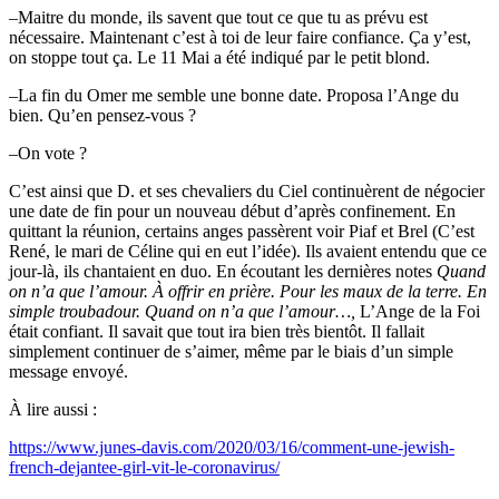
–Maitre du monde, ils savent que tout ce que tu as prévu est
nécessaire. Maintenant c’est à toi de leur faire confiance. Ça y’est,
on stoppe tout ça. Le 11 Mai a été indiqué par le petit blond.
–La fin du Omer me semble une bonne date. Proposa l’Ange du
bien. Qu’en pensez-vous ?
–On vote ?
C’est ainsi que D. et ses chevaliers du Ciel continuèrent de négocier
une date de fin pour un nouveau début d’après confinement. En
quittant la réunion, certains anges passèrent voir Piaf et Brel (C’est
René, le mari de Céline qui en eut l’idée). Ils avaient entendu que ce
jour-là, ils chantaient en duo. En écoutant les dernières notes
Quand
on n’a que l’amour. À offrir en prière. Pour les maux de la terre. En
simple troubadour. Quand on n’a que l’amour…,
L’Ange de la Foi
était confiant. Il savait que tout ira bien très bientôt. Il fallait
simplement continuer de s’aimer, même par le biais d’un simple
message envoyé.
À lire aussi :
https://www.junes-davis.com/2020/03/16/comment-une-jewish-
french-dejantee-girl-vit-le-coronavirus/