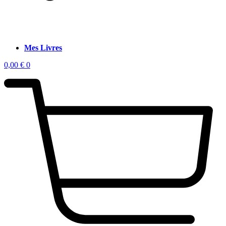
Mes Livres
0,00
€
0