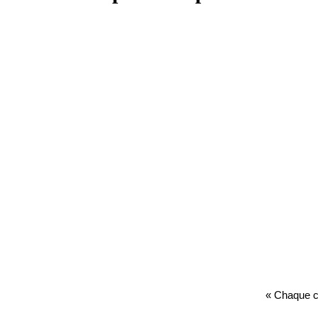
« Chaque co