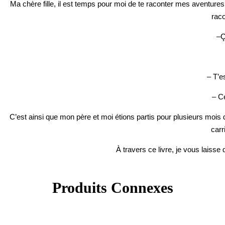
Ma chère fille, il est temps pour moi de te raconter mes aventur
raco
–Ç
– T’e
– C
C’est ainsi que mon père et moi étions partis pour plusieurs mois d’
carr
À travers ce livre, je vous laiss
Produits Connexes