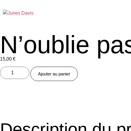
N’oublie pa
15,00
€
Ajouter au panier
Description du p