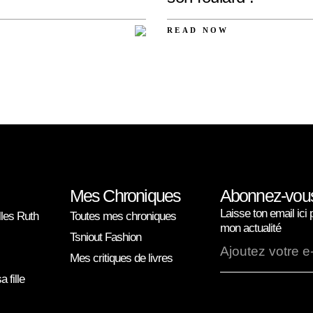
READ NOW
AUCUN
COMMENTAIRE
Mes Chroniques
Abonnez-vous 
Laisse ton email ici 
lles Ruth
Toutes mes chroniques
mon actualité
Tsniout Fashion
Mes critiques de livres
 fille