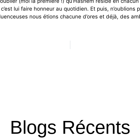
blier (moi la première !) qu’Hashem réside en chacun d
 c’est lui faire honneur au quotidien. Et puis, n’oublion
influenceuses nous étions chacune d’ores et déjà, des 
Blogs Récents