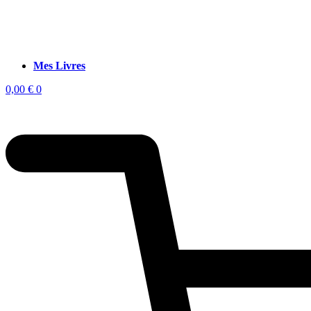
Mes Livres
0,00
€
0