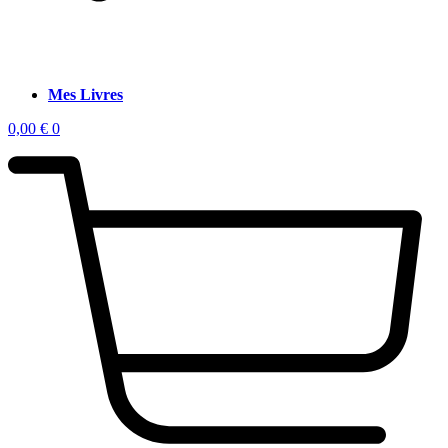
Mes Livres
0,00
€
0