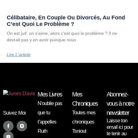
Célibataire, En Couple Ou Divorcés, Au Fond
C’est Quoi Le Problème ?
On est juif, on s’aime, alors c’est quoi le problème ? Il ne
devrait pas y en avoir puisque nous
Lire L'article
Mes Livres
Mes
Abonnez-
Chroniques
vous à notre
N’oublie pas
newsletter
que tu
Toutes mes
Suivez Moi
Laisse ton
t’appelles
chroniques
email ici pour
Ruth
Tsniout
te tenir au