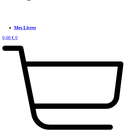
Mes Livres
0,00
€
0