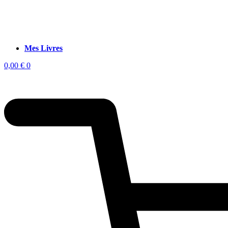
Mes Livres
0,00
€
0