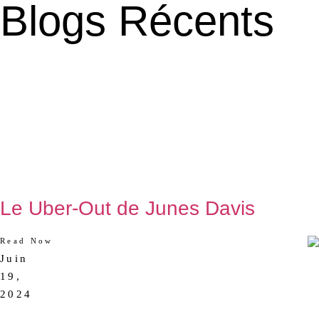
Blogs Récents
Le Uber-Out de Junes Davis
Read Now
Juin
AUCUN
19,
COMMENTAIRE
2024