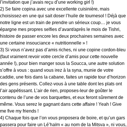
l’invitation que j’avais reçu d’une working girl !)
2) Se faire copina avec une excellente cuisinière, mais
choisissez-en une qui sait doser l’huile de tournesol ! Déjà que
notre ligne est un train de prendre un sérieux coup… je vous
épargne mes propres selfies d’avant/après le mois de Tishri,
histoire de passer encore les deux prochaines semaines avec
une certaine insouciance « nutritionnelle » !
3) Si vous n’avez pas d’amis riches, ni une copine cordon-bleu
(faut vraiment revoir votre cercle d’amis pour cette nouvelle
année !), pour bien manger sous la Soucca, une autre solution
s’offre à vous : quand vous irez à la syna, munie de votre
caddie, une fois dans la cabane, faites un rapide tour d’horizon
des gens présents. Collez-vous à une table dont les plats ont
l’air appétissant. L’air de rien, proposes-leur de goûter le
contenu de l’une de vos barquettes, et eux feront sûrement de
même. Vous serez le gagnant dans cette affaire ! Yeah ! Give
me five my friends !
4) Chaque fois que l’on vous proposera de boire, et qu’un gars
passera pour faire un Lé’haïm « au nom de la Mitsva », ni vous,