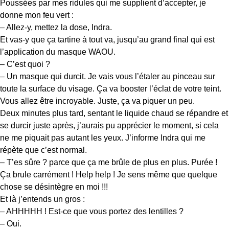
Poussées par mes ridules qui me supplient d’accepter, je
donne mon feu vert :
– Allez-y, mettez la dose, Indra.
Et vas-y que ça tartine à tout va, jusqu’au grand final qui est
l’application du masque WAOU.
– C’est quoi ?
– Un masque qui durcit. Je vais vous l’étaler au pinceau sur
toute la surface du visage. Ça va booster l’éclat de votre teint.
Vous allez être incroyable. Juste, ça va piquer un peu.
Deux minutes plus tard, sentant le liquide chaud se répandre et
se durcir juste après, j’aurais pu apprécier le moment, si cela
ne me piquait pas autant les yeux. J’informe Indra qui me
répète que c’est normal.
– T’es sûre ? parce que ça me brûle de plus en plus. Purée !
Ça brule carrément ! Help help ! Je sens même que quelque
chose se désintègre en moi !!!
Et là j’entends un gros :
– AHHHHH ! Est-ce que vous portez des lentilles ?
– Oui.