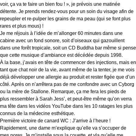
voir, ça va te faire un bien fou ! », je prévois une matinée
détente. Je prends rendez-vous pour un soin du visage afin de
repeupler et re-pulper les grains de ma peau (qui se font plus
rares et plus mous) !
Je me réjouis à l’idée de m’allonger 60 minutes dans une
cabine avec un fond sonore, soit d’oiseaux qui gazouillent
dans une forêt tropicale, soit un CD Buddha bar même si pense
que cette musique d’ambiance est décédée depuis 1998.
À la base, j’avais en tête de commencer des injections, mais en
tant que chat noir de la vie, avant même de la tenter, je me vois
déjà développer une allergie au produit et rester figée que d’un
côté. Après on n’arrêtera pas de me confondre avec un Cyborg
ou la mère de Stallone. Remarque, ça me fera les pieds de
plus ressembler à Sarah Jess’, et peut-être même qu’on verra
ma tête dans les vidéos YouTube dans les 10 ratages les plus
connus de la médecine esthétique.
Première victoire de canard WC : J’arrive à l’heure !
Rapidement, une dame m’explique qu’elle va s’occuper de
mes pores. Je m’installe sous la couette, et vla qu’elle me