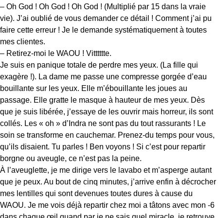
– Oh God ! Oh God ! Oh God ! (Multiplié par 15 dans la vraie
vie). J’ai oublié de vous demander ce détail ! Comment j’ai pu
faire cette erreur ! Je le demande systématiquement à toutes
mes clientes.
– Retirez-moi le WAOU ! Vitttttte.
Je suis en panique totale de perdre mes yeux. (La fille qui
exagère !). La dame me passe une compresse gorgée d’eau
bouillante sur les yeux. Elle m’ébouillante les joues au
passage. Elle gratte le masque à hauteur de mes yeux. Dès
que je suis libérée, j’essaye de les ouvrir mais horreur, ils sont
collés. Les « oh » d’Indra ne sont pas du tout rassurants ! Le
soin se transforme en cauchemar. Prenez-du temps pour vous,
qu’ils disaient. Tu parles ! Ben voyons ! Si c’est pour repartir
borgne ou aveugle, ce n’est pas la peine.
À l’aveuglette, je me dirige vers le lavabo et m’asperge autant
que je peux. Au bout de cinq minutes, j’arrive enfin à décrocher
mes lentilles qui sont devenues toutes dures à cause du
WAOU. Je me vois déjà repartir chez moi a tâtons avec mon -6
dans chaque œil quand par je ne sais quel miracle, je retrouve