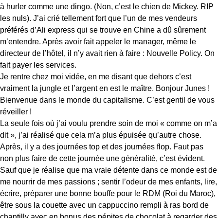
à hurler comme une dingo. (Non, c’est le chien de Mickey. RIP
les nuls). J’ai crié tellement fort que l’un de mes vendeurs
préférés d’Ali express qui se trouve en Chine a dû sûrement
m’entendre. Après avoir fait appeler le manager, même le
directeur de l’hôtel, il n’y avait rien à faire : Nouvelle Policy. On
fait payer les services.
Je rentre chez moi vidée, en me disant que dehors c’est
vraiment la jungle et l’argent en est le maître. Bonjour Junes !
Bienvenue dans le monde du capitalisme. C’est gentil de vous
réveiller !
La seule fois où j’ai voulu prendre soin de moi « comme on m’a
dit », j’ai réalisé que cela m’a plus épuisée qu’autre chose.
Après, il y a des journées top et des journées flop. Faut pas
non plus faire de cette journée une généralité, c’est évident.
Sauf que je réalise que ma vraie détente dans ce monde est de
me nourrir de mes passions ; sentir l’odeur de mes enfants, lire,
écrire, préparer une bonne bouffe pour le RDM (Roi du Maroc),
être sous la couette avec un cappuccino rempli à ras bord de
chantilly avec en bonus des pépites de chocolat à regarder des