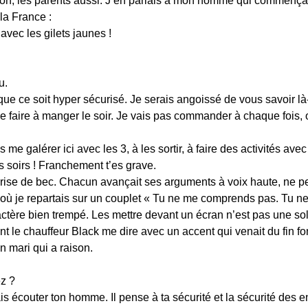
ion, les parents aussi. J’en parlais à mon homme qui commençait
la France :
vec les gilets jaunes !
u.
que ce soit hyper sécurisé. Je serais angoissé de vous savoir là
me faire à manger le soir. Je vais pas commander à chaque fois, 
 me galérer ici avec les 3, à les sortir, à faire des activités av
s soirs ! Franchement t’es grave.
prise de bec. Chacun avançait ses arguments à voix haute, ne 
 où je repartais sur un couplet « Tu ne me comprends pas. Tu ne
ctère bien trempé. Les mettre devant un écran n’est pas une soluti
t le chauffeur Black me dire avec un accent qui venait du fin fon
n mari qui a raison.
z ?
ais écouter ton homme. Il pense à ta sécurité et la sécurité des e