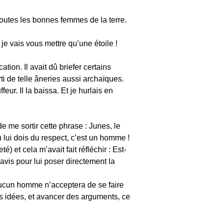
 toutes les bonnes femmes de la terre.
e vais vous mettre qu’une étoile !
tion. Il avait dû briefer certains
rti de telle âneries aussi archaïques.
eur. Il la baissa. Et je hurlais en
e me sortir cette phrase : Junes, le
lui dois du respect, c’est un homme !
é) et cela m’avait fait réfléchir : Est-
vis pour lui poser directement la
aucun homme n’acceptera de se faire
es idées, et avancer des arguments, ce