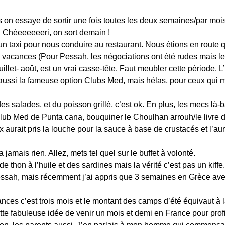
 on essaye de sortir une fois toutes les deux semaines/par mois
i. Chéeeeeeeri, on sort demain !
un taxi pour nous conduire au restaurant. Nous étions en route q
s vacances (Pour Pessah, les négociations ont été rudes mais le
let- août, est un vrai casse-tête. Faut meubler cette période. L’
y a aussi la fameuse option Clubs Med, mais hélas, pour ceux qui
s salades, et du poisson grillé, c’est ok. En plus, les mecs là-b
club Med de Punta cana, bouquiner le Choulhan arrouh/le livre des
 aurait pris la louche pour la sauce à base de crustacés et l’aur
jamais rien. Allez, mets tel quel sur le buffet à volonté.
e thon à l’huile et des sardines mais la vérité c’est pas un kif
sah, mais récemment j’ai appris que 3 semaines en Grèce avec 
ances c’est trois mois et le montant des camps d’été équivaut à
tte fabuleuse idée de venir un mois et demi en France pour profite