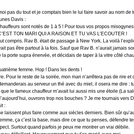
oi pas du tout et je comptais bien le lui faire savoir au nom de
 Junes Davis :
auffeurs sont notés de 1 à 5 ! Pour tous vos propos misogynes j
C’EST TON MARI QUI A RAISON ET TU VAS L’ECOUTER !
t compris. Rav B. était de passage à New York. La voilà l’explica
ait pas être partout à la fois. Sauf que Rav B. n’aurait jamais so
la porte supra énervée, et décidais de taper à la vitre côté chauff
quatrième femme. Hop ! Dans les dents !
 Pour le reste de la soirée, mon mari n’arrêtera pas de rire et d
anderais au serveur un thé avec du miel, il osera me dire : tu 
s que le fameux chauffeur m’avait lui aussi mis une étoile (La salet
aujourd’hui, ouvrons trop nos bouches ? Je me tournais vers Da
t :
laissent plus faire comme aux siècles derniers. Bien sûr qu’
 femme, ça c’est la base, mais dire ce que tu penses, défendre t
ect. Surtout quand parfois je peux me montrer un vrai débile.