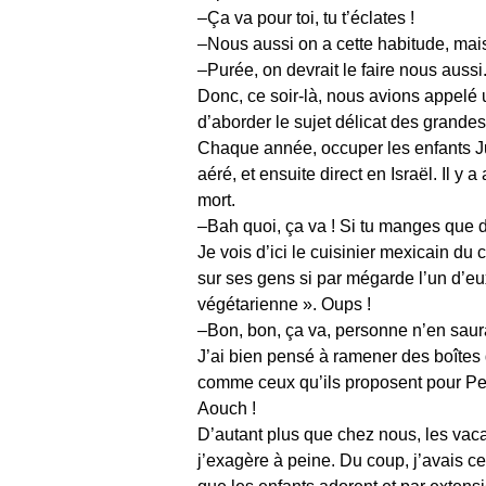
–Ça va pour toi, tu t’éclates !
–Nous aussi on a cette habitude, mais
–Purée, on devrait le faire nous auss
Donc, ce soir-là, nous avions appelé 
d’aborder le sujet délicat des grande
Chaque année, occuper les enfants Juil
aéré, et ensuite direct en Israël. Il 
mort.
–Bah quoi, ça va ! Si tu manges que de
Je vois d’ici le cuisinier mexicain du 
sur ses gens si par mégarde l’un d’eux
végétarienne ». Oups !
–Bon, bon, ça va, personne n’en saura 
J’ai bien pensé à ramener des boîtes d
comme ceux qu’ils proposent pour Pes
Aouch !
D’autant plus que chez nous, les vac
j’exagère à peine. Du coup, j’avais ce