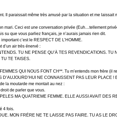
 Il paraissait même très amusé par la situation et me laissait 
 mari. Ceci est une conversation privée (Euh…tellement privée q
is su que vous parliez français, je n’aurais jamais rien dit.
lus important c’est le RESPECT DE L’HOMME.
t d’un air très énervé :
ENTENDS. TU NE PENSE QU’À TES REVENDICATIONS. TU 
 TU TE TAISES.
ES QUI NOUS FONT CH**. Tu m’entends mon frère (il regar
MES D’AUJOURD’HUI NE CONNAISSENT PAS LEUR PLACE !
s de la moutarde me montait au nez :
droit de parler que vous.
PELES MA QUATRIEME FEMME. ELLE AUSSI AVAIT DES RE
 4 fois.
DUE. MON FRÉRE NE TE LAISSE PAS FAIRE. TU AS LE D