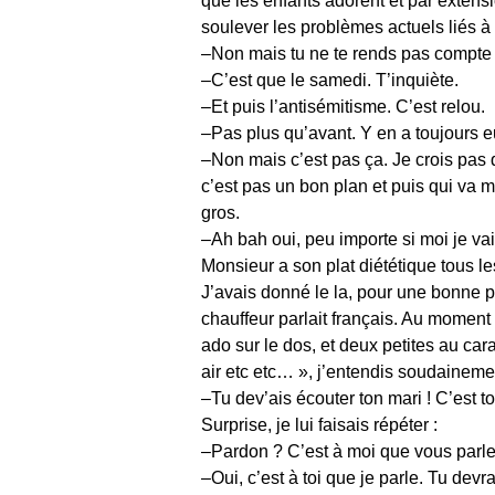
que les enfants adorent et par extens
soulever les problèmes actuels liés à 
–Non mais tu ne te rends pas compte a
–C’est que le samedi. T’inquiète.
–Et puis l’antisémitisme. C’est relou.
–Pas plus qu’avant. Y en a toujours e
–Non mais c’est pas ça. Je crois pas 
c’est pas un bon plan et puis qui va 
gros.
–Ah bah oui, peu importe si moi je vais
Monsieur a son plat diététique tous le
J’avais donné le la, pour une bonne 
chauffeur parlait français. Au moment
ado sur le dos, et deux petites au cara
air etc etc… », j’entendis soudainemen
–Tu dev’ais écouter ton mari ! C’est to
Surprise, je lui faisais répéter :
–Pardon ? C’est à moi que vous parle
–Oui, c’est à toi que je parle. Tu devr