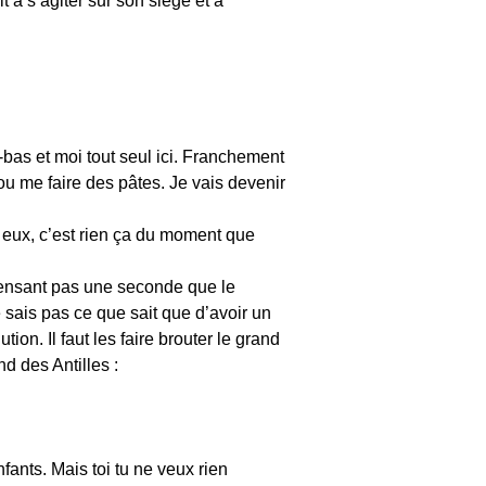
 à s’agiter sur son siège et à
-bas et moi tout seul ici. Franchement
ou me faire des pâtes. Je vais devenir
ec eux, c’est rien ça du moment que
pensant pas une seconde que le
 sais pas ce que sait que d’avoir un
on. Il faut les faire brouter le grand
d des Antilles :
nfants. Mais toi tu ne veux rien