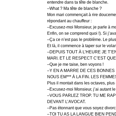
entendre dans ta tête de blanche.
–What ? Ma tête de blanche ?
Mon mari commençait à rire doucement.
répondant au chauffeur :
–Excusez-moi Monsieur, je parle à mon
Enfin, on se comprend quoi !). Si j’ava
–Ça ce n’est pas le problème. Le p
Et là, il commence à taper sur le volan
–DEPUIS TOUT À L’HEURE JE T’
MARI. ET LE RESPECT C’EST QUE
–Que je me taise, ben voyons !
–Y EN A MARRE DE CES BONNES FEMM
NOUS EM*** À LA FIN. LES FEM
Plus il montait dans les octaves, plu
–Excusez-moi Monsieur, j’ai autant le 
–VOUS PARLEZ TROP. TU ME RAP
DEVANT L’AVOCAT.
–Pas étonnant que vous soyez divorcé
–TOI TU AS LA LANGUE BIEN PEN