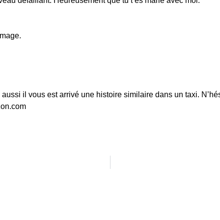
erveau défaillant. Heureusement que tu t’es marié avec moi.
’image.
aussi il vous est arrivé une histoire similaire dans un taxi. N’hé
zon.com