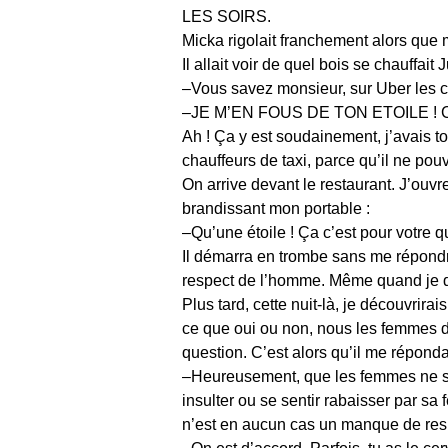
LES SOIRS.
Micka rigolait franchement alors que m
Il allait voir de quel bois se chauffait
–Vous savez monsieur, sur Uber les ch
–JE M’EN FOUS DE TON ETOILE ! 
Ah ! Ça y est soudainement, j’avais tou
chauffeurs de taxi, parce qu’il ne pouv
On arrive devant le restaurant. J’ouvre 
brandissant mon portable :
–Qu’une étoile ! Ça c’est pour votre 
Il démarra en trombe sans me répondre.
respect de l’homme. Même quand je dem
Plus tard, cette nuit-là, je découvrirai
ce que oui ou non, nous les femmes d’
question. C’est alors qu’il me répondai
–Heureusement, que les femmes ne se 
insulter ou se sentir rabaisser par sa
n’est en aucun cas un manque de resp