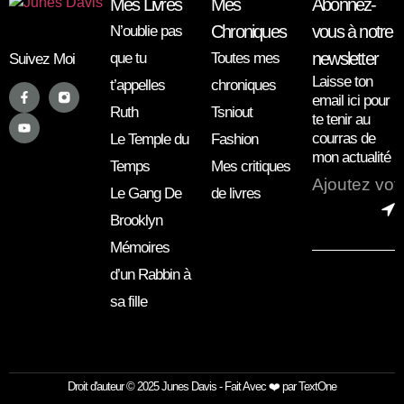
Mes Livres
Mes
Abonnez-
Chroniques
vous à notre
N’oublie pas
newsletter
que tu
Toutes mes
Suivez Moi
Laisse ton
t’appelles
chroniques
email ici pour
Ruth
Tsniout
te tenir au
courras de
Le Temple du
Fashion
mon actualité
Temps
Mes critiques
Le Gang De
de livres
Brooklyn
Mémoires
d’un Rabbin à
sa fille
Droit d'auteur © 2025 Junes Davis - Fait Avec ❤️ par TextOne