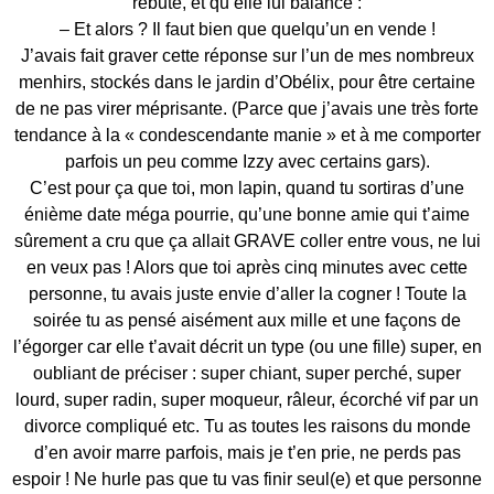
rebute, et qu’elle lui balance :
– Et alors ? Il faut bien que quelqu’un en vende !
J’avais fait graver cette réponse sur l’un de mes nombreux
menhirs, stockés dans le jardin d’Obélix, pour être certaine
de ne pas virer méprisante. (Parce que j’avais une très forte
tendance à la « condescendante manie » et à me comporter
parfois un peu comme Izzy avec certains gars).
C’est pour ça que toi, mon lapin, quand tu sortiras d’une
énième date méga pourrie, qu’une bonne amie qui t’aime
sûrement a cru que ça allait GRAVE coller entre vous, ne lui
en veux pas ! Alors que toi après cinq minutes avec cette
personne, tu avais juste envie d’aller la cogner ! Toute la
soirée tu as pensé aisément aux mille et une façons de
l’égorger car elle t’avait décrit un type (ou une fille) super, en
oubliant de préciser : super chiant, super perché, super
lourd, super radin, super moqueur, râleur, écorché vif par un
divorce compliqué etc. Tu as toutes les raisons du monde
d’en avoir marre parfois, mais je t’en prie, ne perds pas
espoir ! Ne hurle pas que tu vas finir seul(e) et que personne