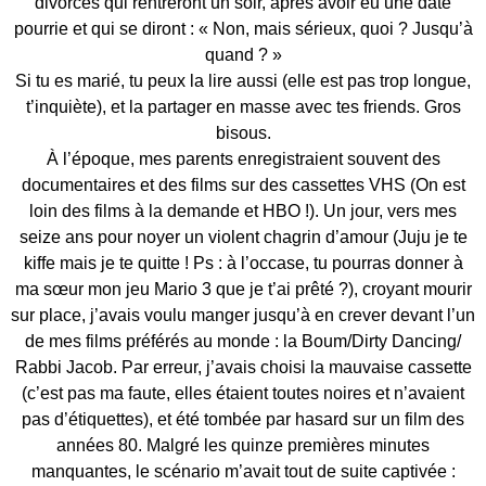
divorcés qui rentreront un soir, après avoir eu une date
pourrie et qui se diront : « Non, mais sérieux, quoi ? Jusqu’à
quand ? »
Si tu es marié, tu peux la lire aussi (elle est pas trop longue,
t’inquiète), et la partager en masse avec tes friends. Gros
bisous.
À l’époque, mes parents enregistraient souvent des
documentaires et des films sur des cassettes VHS (On est
loin des films à la demande et HBO !). Un jour, vers mes
seize ans pour noyer un violent chagrin d’amour (Juju je te
kiffe mais je te quitte ! Ps : à l’occase, tu pourras donner à
ma sœur mon jeu Mario 3 que je t’ai prêté ?), croyant mourir
sur place, j’avais voulu manger jusqu’à en crever devant l’un
de mes films préférés au monde : la Boum/Dirty Dancing/
Rabbi Jacob. Par erreur, j’avais choisi la mauvaise cassette
(c’est pas ma faute, elles étaient toutes noires et n’avaient
pas d’étiquettes), et été tombée par hasard sur un film des
années 80. Malgré les quinze premières minutes
manquantes, le scénario m’avait tout de suite captivée :