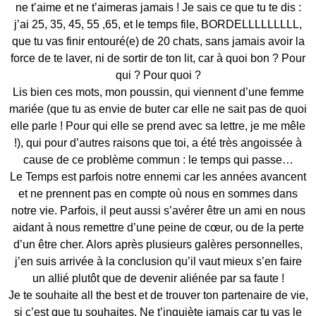
ne t’aime et ne t’aimeras jamais ! Je sais ce que tu te dis :
j’ai 25, 35, 45, 55 ,65, et le temps file, BORDELLLLLLLLL,
que tu vas finir entouré(e) de 20 chats, sans jamais avoir la
force de te laver, ni de sortir de ton lit, car à quoi bon ? Pour
qui ? Pour quoi ?
Lis bien ces mots, mon poussin, qui viennent d’une femme
mariée (que tu as envie de buter car elle ne sait pas de quoi
elle parle ! Pour qui elle se prend avec sa lettre, je me mêle
!), qui pour d’autres raisons que toi, a été très angoissée à
cause de ce problème commun : le temps qui passe…
Le Temps est parfois notre ennemi car les années avancent
et ne prennent pas en compte où nous en sommes dans
notre vie. Parfois, il peut aussi s’avérer être un ami en nous
aidant à nous remettre d’une peine de cœur, ou de la perte
d’un être cher. Alors après plusieurs galères personnelles,
j’en suis arrivée à la conclusion qu’il vaut mieux s’en faire
un allié plutôt que de devenir aliénée par sa faute !
Je te souhaite all the best et de trouver ton partenaire de vie,
si c’est que tu souhaites. Ne t’inquiète jamais car tu vas le