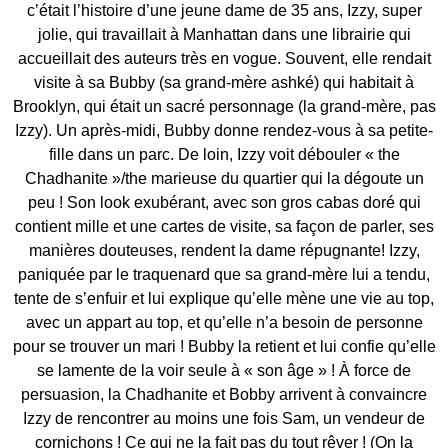
c’était l’histoire d’une jeune dame de 35 ans, Izzy, super
jolie, qui travaillait à Manhattan dans une librairie qui
accueillait des auteurs très en vogue. Souvent, elle rendait
visite à sa Bubby (sa grand-mère ashké) qui habitait à
Brooklyn, qui était un sacré personnage (la grand-mère, pas
Izzy). Un après-midi, Bubby donne rendez-vous à sa petite-
fille dans un parc. De loin, Izzy voit débouler « the
Chadhanite »/the marieuse du quartier qui la dégoute un
peu ! Son look exubérant, avec son gros cabas doré qui
contient mille et une cartes de visite, sa façon de parler, ses
manières douteuses, rendent la dame répugnante! Izzy,
paniquée par le traquenard que sa grand-mère lui a tendu,
tente de s’enfuir et lui explique qu’elle mène une vie au top,
avec un appart au top, et qu’elle n’a besoin de personne
pour se trouver un mari ! Bubby la retient et lui confie qu’elle
se lamente de la voir seule à « son âge » ! À force de
persuasion, la Chadhanite et Bobby arrivent à convaincre
Izzy de rencontrer au moins une fois Sam, un vendeur de
cornichons ! Ce qui ne la fait pas du tout rêver ! (On la