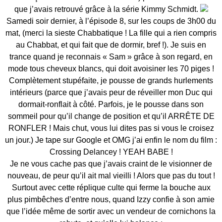
que j’avais retrouvé grâce à la série Kimmy Schmidt.
Samedi soir dernier, à l’épisode 8, sur les coups de 3h00 du
mat, (merci la sieste Chabbatique ! La fille qui a rien compris
au Chabbat, et qui fait que de dormir, bref !). Je suis en
trance quand je reconnais « Sam » grâce à son regard, en
mode tous cheveux blancs, qui doit avoisiner les 70 piges !
Complètement stupéfaite, je pousse de grands hurlements
intérieurs (parce que j’avais peur de réveiller mon Duc qui
dormait-ronflait à côté. Parfois, je le pousse dans son
sommeil pour qu’il change de position et qu’il ARRÊTE DE
RONFLER ! Mais chut, vous lui dites pas si vous le croisez
un jour.) Je tape sur Google et OMG j’ai enfin le nom du film :
Crossing Delancey ! YEAH BABE !
Je ne vous cache pas que j’avais craint de le visionner de
nouveau, de peur qu’il ait mal vieilli ! Alors que pas du tout !
Surtout avec cette réplique culte qui ferme la bouche aux
plus pimbêches d’entre nous, quand Izzy confie à son amie
que l’idée même de sortir avec un vendeur de cornichons la