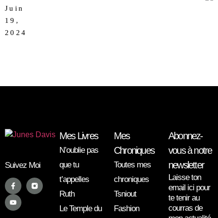
Juin
19,
AUCUN
2024
COMMENTAIRE
Mes Livres
Mes
Abonnez-
Chroniques
vous à notre
N’oublie pas
newsletter
que tu
Toutes mes
Suivez Moi
Laisse ton
t’appelles
chroniques
email ici pour
Ruth
Tsniout
te tenir au
courras de
Le Temple du
Fashion