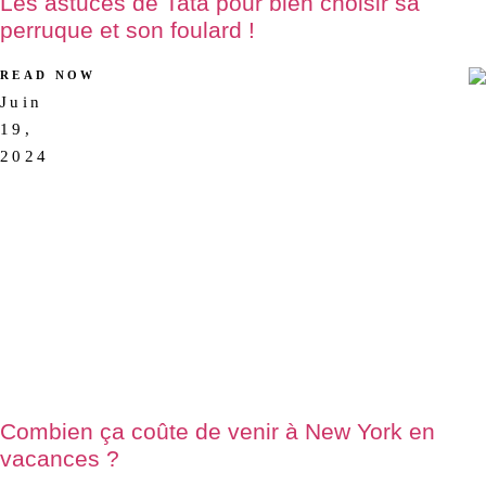
Les astuces de Tata pour bien choisir sa
perruque et son foulard !
READ NOW
Juin
AUCUN
19,
COMMENTAIRE
2024
Combien ça coûte de venir à New York en
vacances ?